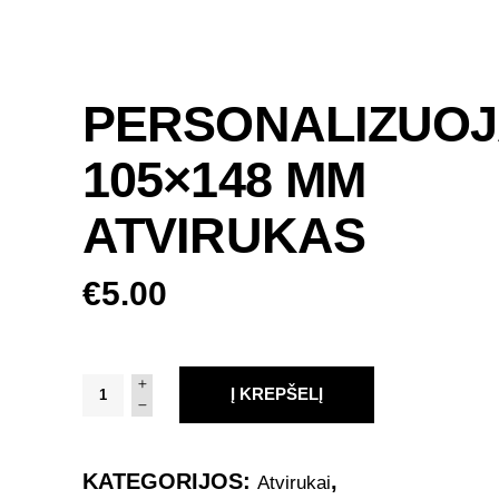
PERSONALIZUO
105×148 MM
ATVIRUKAS
€
5.00
Personalizuojamas
Į KREPŠELĮ
105x148
mm
atvirukas
KATEGORIJOS:
,
Atvirukai
quantity