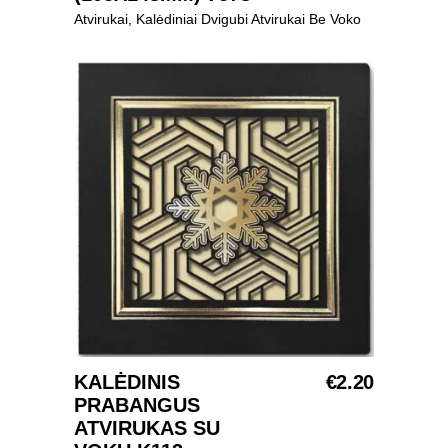
Atvirukai
,
Kalėdiniai Dvigubi Atvirukai Be Voko
Į KREPŠELĮ
KALĖDINIS
€
2.20
PRABANGUS
ATVIRUKAS SU