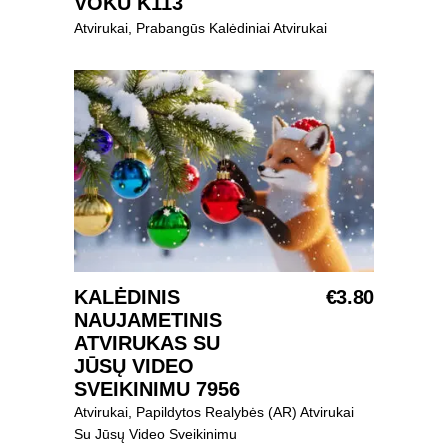
VOKU K113
Atvirukai
,
Prabangūs Kalėdiniai Atvirukai
Į KREPŠELĮ
KALĖDINIS
€
3.80
NAUJAMETINIS
ATVIRUKAS SU
JŪSŲ VIDEO
SVEIKINIMU 7956
Atvirukai
,
Papildytos Realybės (AR) Atvirukai
Su Jūsų Video Sveikinimu