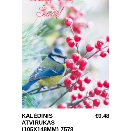
Į KREPŠELĮ
KALĖDINIS
€
0.48
ATVIRUKAS
(105X148MM) 7578