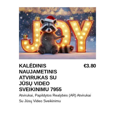
Į KREPŠELĮ
KALĖDINIS
€
3.80
NAUJAMETINIS
ATVIRUKAS SU
JŪSŲ VIDEO
SVEIKINIMU 7955
Atvirukai
,
Papildytos Realybės (AR) Atvirukai
Su Jūsų Video Sveikinimu