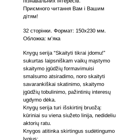
пізнавальних інтересів.
Приємного читання Вам і Вашим
дітям!
32 сторінки. Формат: 150х230 мм.
Oбложка: м’яка
Knygų serija “Skaityti tikrai įdomu!”
sukurtas laipsniškam vaikų mąstymo
skaitymo įgūdžių formavimuisi
smalsumo atsiradimo, noro skaityti
savarankiškai skatinimo, skaitymo
įgūdžių tobulinimo, pažintinių interesų
ugdymo dėka.
Knygų serija turi išskirtinį bruožą:
kūriniai su viena siužeto linija, nedideliu
aktorių ratu.
Knygos atitinka skirtingus sudėtingumo
lygius: