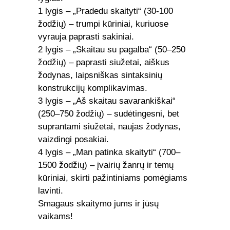
1 lygis – „Pradedu skaityti“ (30-100
žodžių) – trumpi kūriniai, kuriuose
vyrauja paprasti sakiniai.
2 lygis – „Skaitau su pagalba“ (50–250
žodžių) – paprasti siužetai, aiškus
žodynas, laipsniškas sintaksinių
konstrukcijų komplikavimas.
3 lygis – „Aš skaitau savarankiškai“
(250–750 žodžių) – sudėtingesni, bet
suprantami siužetai, naujas žodynas,
vaizdingi posakiai.
4 lygis – „Man patinka skaityti“ (700–
1500 žodžių) – įvairių žanrų ir temų
kūriniai, skirti pažintiniams pomėgiams
lavinti.
Smagaus skaitymo jums ir jūsų
vaikams!