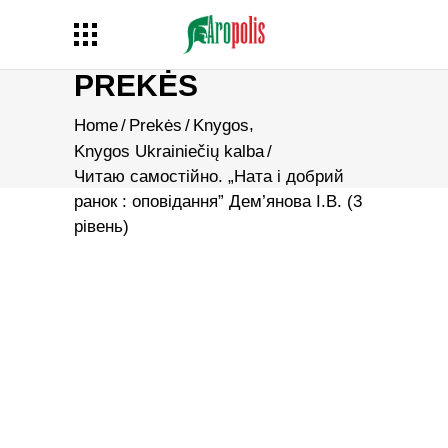
PREKĖS
,
Home
/
Prekės
/
Knygos
Knygos Ukrainiečių kalba
/
Читаю самостійно. „Ната і добрий
ранок : оповідання” Дем’янова І.В. (3
рівень)