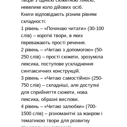
твори з однією сюжетною лінією,
невелике коло дійових осіб.
Книги відповідають різним рівням
складності:
1 рівень – «Починаю читати» (30-100
слів) – короткі твори, в яких
переважають прості речення.
2 рівень – «Читаю з допомогою» (50-
250 слів) – прості сюжети, зрозуміла
лексика, поступове ускладнення
синтаксичних конструкцій.
3 рівень – «Читаю самостійно» (250-
750 слів) – складніші, але доступні
для сприйняття сюжети, нова
лексика, образні вислови.
4 рівень – «Читаю залюбки» (700-
1500 слів) – різноманітні за жанром і
тематикою твори для розвитку