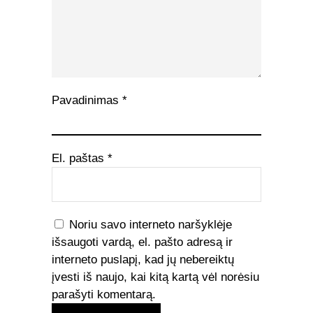
Pavadinimas
*
El. paštas
*
Noriu savo interneto naršyklėje
išsaugoti vardą, el. pašto adresą ir
interneto puslapį, kad jų nebereiktų
įvesti iš naujo, kai kitą kartą vėl norėsiu
parašyti komentarą.