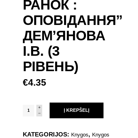
РАНОК :
ОПОВІДАННЯ”
ДЕМ’ЯНОВА
І.В. (3
РІВЕНЬ)
€
4.35
Читаю
Į KREPŠELĮ
самостійно.
"Ната
і
KATEGORIJOS:
,
Knygos
Knygos