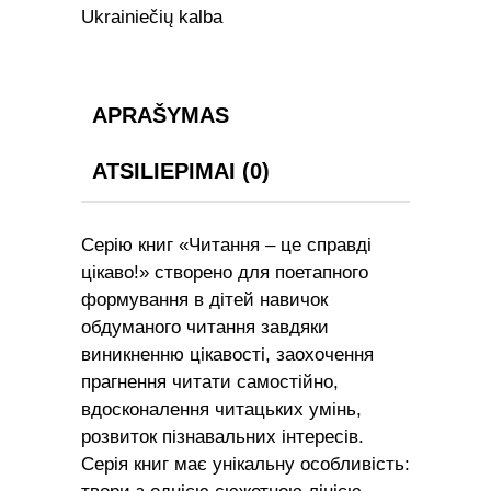
добрий
Ukrainiečių kalba
ранок
:
оповідання"
Дем'янова
APRAŠYMAS
І.В.
(3
ATSILIEPIMAI (0)
рівень)
quantity
Серію книг «Читання – це справді
цікаво!» створено для поетапного
формування в дітей навичок
обдуманого читання завдяки
виникненню цікавості, заохочення
прагнення читати самостійно,
вдосконалення читацьких умінь,
розвиток пізнавальних інтересів.
Серія книг має унікальну особливість: