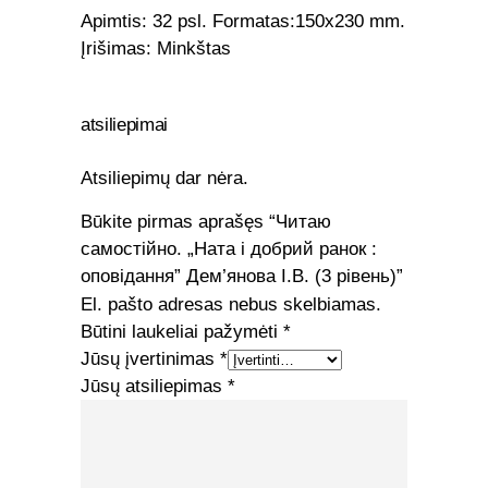
Apimtis: 32 psl. Formatas:150х230 mm.
Įrišimas: Minkštas
atsiliepimai
Atsiliepimų dar nėra.
Būkite pirmas aprašęs “Читаю
самостійно. „Ната і добрий ранок :
оповідання” Дем’янова І.В. (3 рівень)”
El. pašto adresas nebus skelbiamas.
Būtini laukeliai pažymėti
*
Jūsų įvertinimas
*
Jūsų atsiliepimas
*