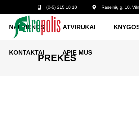
(0-5) 215 18 18
Raseinių g. 10, Vil
NAUJIENOS
ATVIRUKAI
KNYGOS
KONTAKTAI
APIE MUS
PREKĖS