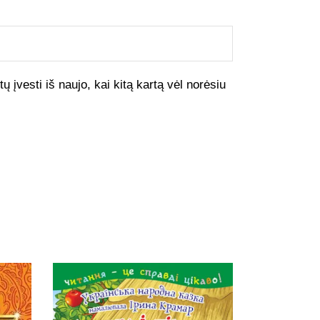
ų įvesti iš naujo, kai kitą kartą vėl norėsiu