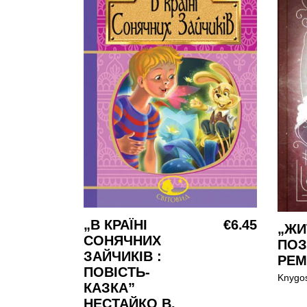
„В КРАЇНІ
€
6.45
Į KREPŠELĮ
„ЖИ
СОНЯЧНИХ
ПОЗ
ЗАЙЧИКІВ :
РЕМ
ПОВІСТЬ-
Knygo
КАЗКА”
НЕСТАЙКО В.