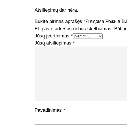
Atsiliepimų dar nėra.
Būkite pirmas aprašęs “Я вдома Рожнів В.
El. pašto adresas nebus skelbiamas.
Būtini
Jūsų įvertinimas
*
Jūsų atsiliepimas
*
Pavadinimas
*