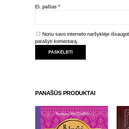
El. paštas
*
Noriu savo interneto naršyklėje išsaugoti 
parašyti komentarą.
PANAŠŪS PRODUKTAI