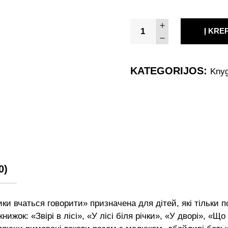
Я
Į KRE
вдома
Рожнів
В.М.
KATEGORIJOS:
Kny
quantity
0)
ки вчаться говорити» призначена для дітей, які тільки п
нижок: «Звірі в лісі», «У лісі біля річки», «У дворі», «Щ