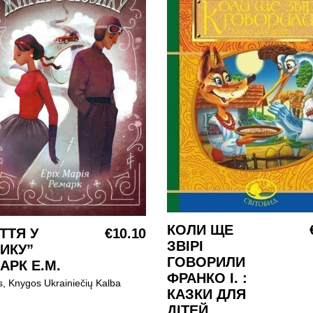
КОЛИ ЩЕ
Į KREPŠELĮ
ТТЯ У
€
10.10
Į KREPŠELĮ
ЗВІРІ
ИКУ”
ГОВОРИЛИ
АРК Е.М.
ФРАНКО І. :
s
,
Knygos Ukrainiečių Kalba
КАЗКИ ДЛЯ
ДІТЕЙ