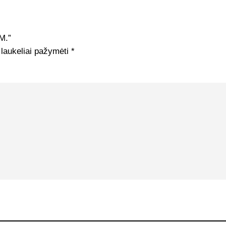
М.”
 laukeliai pažymėti
*