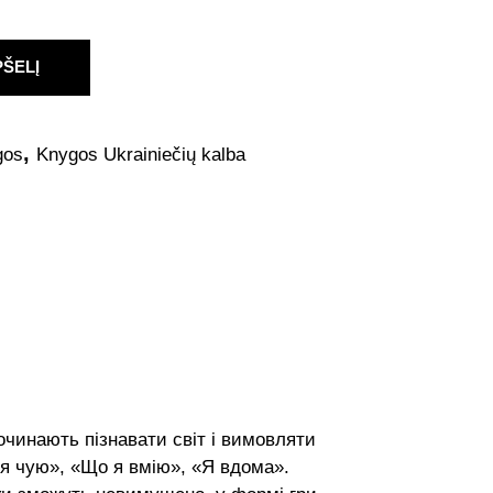
PŠELĮ
,
gos
Knygos Ukrainiečių kalba
очинають пізнавати світ і вимовляти
о я чую», «Що я вмію», «Я вдома».