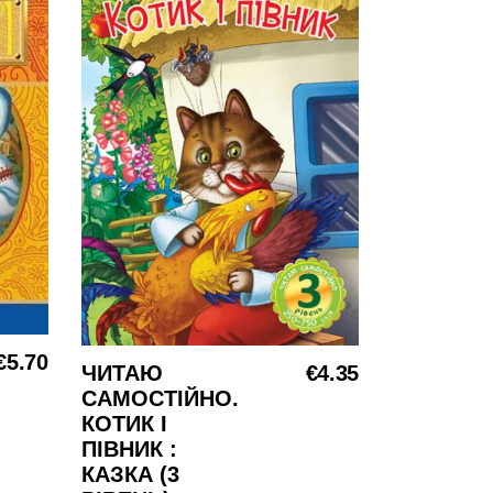
€
5.70
ЧИТАЮ
€
4.35
Į KREPŠELĮ
САМОСТІЙНО.
КОТИК І
ПІВНИК :
КАЗКА (3