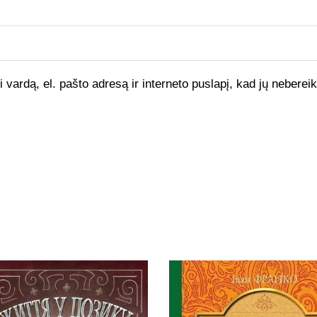
vardą, el. pašto adresą ir interneto puslapį, kad jų nebereikt