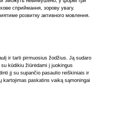
ки зможуть невимушено, у формі гри
хове сприймання, зорову увагу.
иятиме розвитку активного мовлення.
ulį ir tarti pirmuosius žodžius. Ją sudaro
 su kūdikiu žiūrėdami į juokingus
ti jį su supančio pasaulio reiškiniais ir
ių kartojimas paskatins vaiką sąmoningai