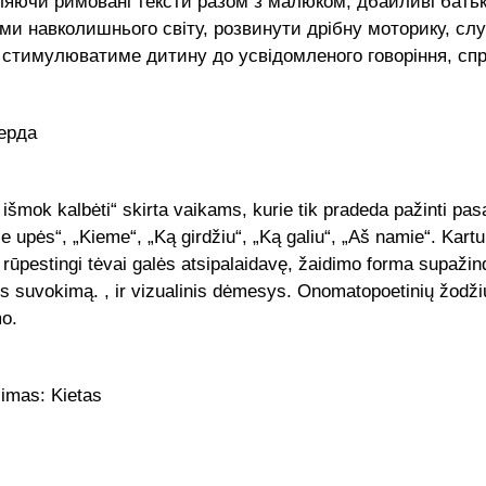
яючи римовані тексти разом з малюком, дбайливі бать
и навколишнього світу, розвинути дрібну моторику, слу
 стимулюватиме дитину до усвідомленого говоріння, спр
ерда
 išmok kalbėti“ skirta vaikams, kurie tik pradeda pažinti pasa
 upės“, „Kieme“, „Ką girdžiu“, „Ką galiu“, „Aš namie“. Kartu
rūpestingi tėvai galės atsipalaidavę, žaidimo forma supažindin
sos suvokimą. , ir vizualinis dėmesys. Onomatopoetinių žodž
mo.
šimas: Kietas