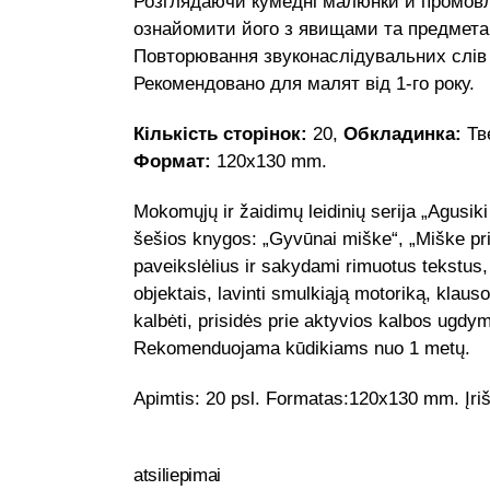
Розглядаючи кумедні малюнки й промовл
ознайомити його з явищами та предметам
Повторювання звуконаслідувальних слів
Рекомендовано для малят від 1-го року.
Кількість сторінок:
20,
Обкладинка:
Тв
Формат:
120х130 mm.
Mokomųjų ir žaidimų leidinių serija „Agusiki
šešios knygos: „Gyvūnai miške“, „Miške prie
paveikslėlius ir sakydami rimuotus tekstus, 
objektais, lavinti smulkiąją motoriką, klau
kalbėti, prisidės prie aktyvios kalbos ugdy
Rekomenduojama kūdikiams nuo 1 metų.
Apimtis: 20 psl. Formatas:120х130 mm. Įri
atsiliepimai