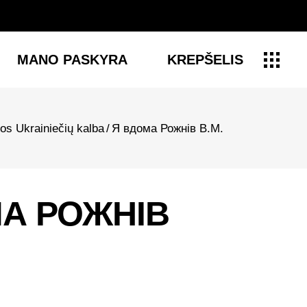
MANO PASKYRA
KREPŠELIS
os Ukrainiečių kalba
/
Я вдома Рожнів В.М.
А РОЖНІВ