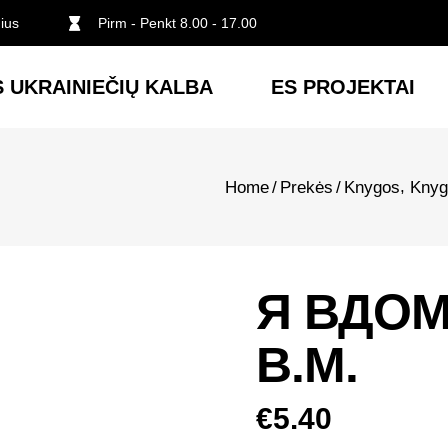
nius
Pirm - Penkt 8.00 - 17.00
 UKRAINIEČIŲ KALBA
ES PROJEKTAI
,
Home
/
Prekės
/
Knygos
Knyg
Я ВДОМ
В.М.
€
5.40