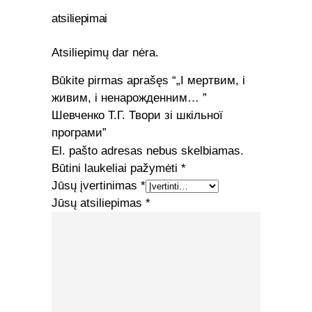
atsiliepimai
Atsiliepimų dar nėra.
Būkite pirmas aprašęs “„І мертвим, і
живим, і ненарожденним… ”
Шевченко Т.Г. Твори зі шкільної
програми”
El. pašto adresas nebus skelbiamas.
Būtini laukeliai pažymėti
*
Jūsų įvertinimas
*
Jūsų atsiliepimas
*