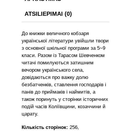
Твори
зі
ATSILIEPIMAI (0)
шкільної
програми
До книжки величного кобзаря
quantity
української літератури увійшли твори
з основної шкільної програми за 5~9
класи. Разом із Тарасом Шевченком
читачі помилуються затишним
вечором українського села,
довідаються про важку долю
безбатченків, ставлення господарів і
панів до приймаків і наймитів, а
також поринуть у сторінки історичних
подій часів Коліївщини, козаччини й
царату.
Кількість сторінок:
256,