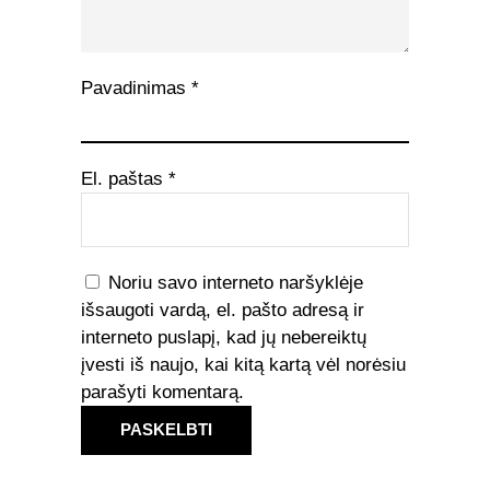
Pavadinimas
*
El. paštas
*
Noriu savo interneto naršyklėje
išsaugoti vardą, el. pašto adresą ir
interneto puslapį, kad jų nebereiktų
įvesti iš naujo, kai kitą kartą vėl norėsiu
parašyti komentarą.