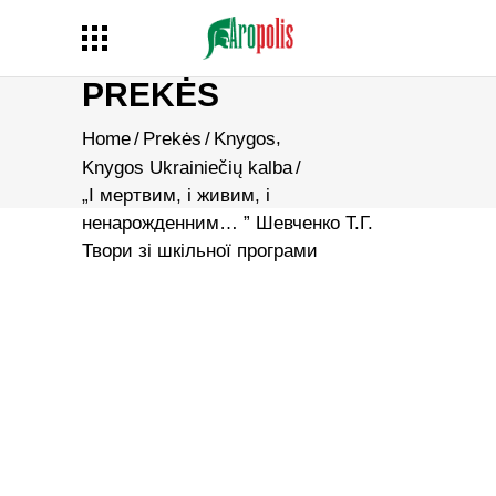
PREKĖS
,
Home
/
Prekės
/
Knygos
Knygos Ukrainiečių kalba
/
„І мертвим, і живим, і
ненарожденним… ” Шевченко Т.Г.
Твори зі шкільної програми