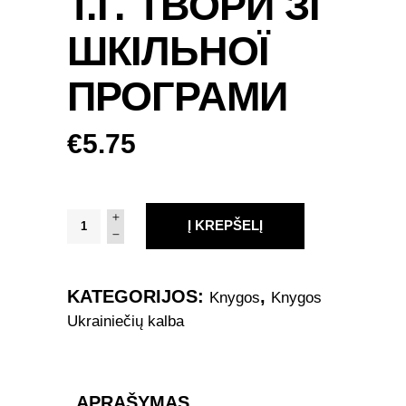
Т.Г. ТВОРИ ЗІ
ШКІЛЬНОЇ
ПРОГРАМИ
€
5.75
"І
Į KREPŠELĮ
мертвим,
і
живим,
KATEGORIJOS:
,
Knygos
Knygos
і
Ukrainiečių kalba
ненарожденним…
"
Шевченко
Т.Г.
APRAŠYMAS