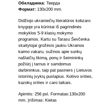
Обкладинка:
Тверда
Формат:
130х200 mm.
Didžiojo ukrainiečių literatūros kobzaro
knygoje yra kūriniai iš pagrindinės
mokyklos 5-9 klasių mokymo
programos. Kartu su Tarasu Ševčenka
skaitytojai grožėsis jaukiu Ukrainos
kaimo vakaru, sužinos apie sunkų
našlaičių likimą, ponų ir šeimininkų
požiūrį į tarnus ir samdomus
darbininkus, taip pat pasiners į Lietuvos
istorinių įvykių puslapius. Koliivo srities,
kazokų srities ir caro laikais.
Apimtis: 256 psl. Formatas:130х200
mm. Įrišimas: Kietas