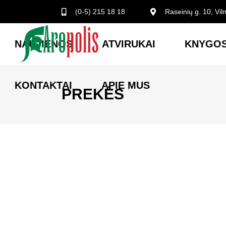
(0-5) 215 18 18
Raseinių g. 10, Vil
NAUJIENOS
ATVIRUKAI
KNYGOS
KONTAKTAI
APIE MUS
PREKĖS