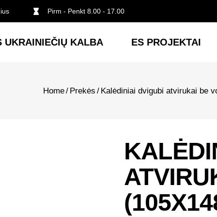
nius
Pirm - Penkt 8.00 - 17.00
 UKRAINIEČIŲ KALBA
ES PROJEKTAI
Home
/
Prekės
/
Kalėdiniai dvigubi atvirukai be 
KALĖDI
ATVIRU
(105X14