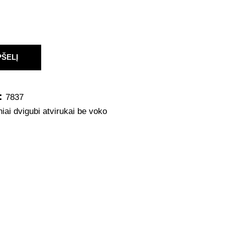
PŠELĮ
:
7837
niai dvigubi atvirukai be voko