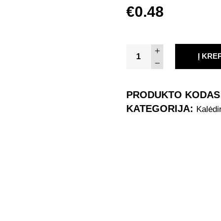
€
0.48
Kalėdinis
Į KRE
Atvirukas
(105x148mm)
7837
PRODUKTO KODAS
quantity
KATEGORIJA:
Kalėdi