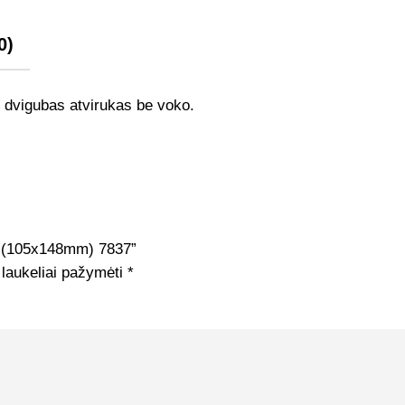
0)
s dvigubas atvirukas be voko.
s (105x148mm) 7837”
 laukeliai pažymėti
*