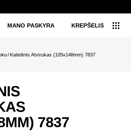
MANO PASKYRA
KREPŠELIS
voko
/
Kalėdinis Atvirukas (105x148mm) 7837
NIS
KAS
8MM) 7837