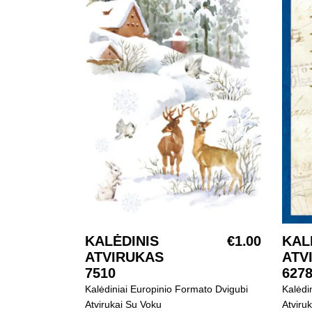
KAL
KALĖDINIS
€
1.00
SELECT OPTIONS
ATV
ATVIRUKAS
627
7510
Kalėdi
Kalėdiniai Europinio Formato Dvigubi
Atviru
Atvirukai Su Voku