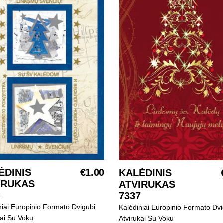
ĖDINIS
€
1.00
KALĖDINIS
SELECT OPTIONS
SELECT OPTIONS
IRUKAS
ATVIRUKAS
8
7337
niai Europinio Formato Dvigubi
Kalėdiniai Europinio Formato Dvi
kai Su Voku
Atvirukai Su Voku