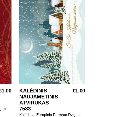
€
1.00
KALĖDINIS
€
1.00
SELECT OPTIONS
NAUJAMETINIS
ATVIRUKAS
7583
gubi
Kalėdiniai Europinio Formato Dvigubi