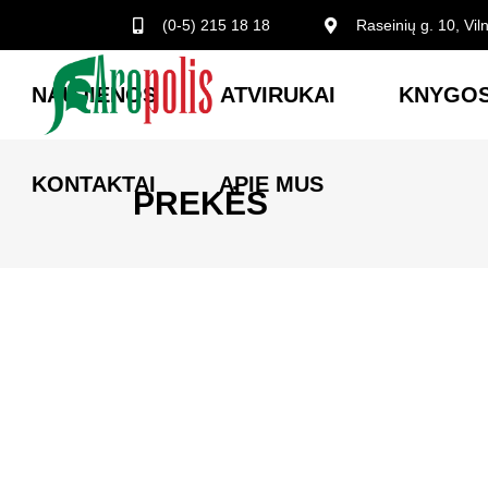
(0-5) 215 18 18
Raseinių g. 10, Vil
NAUJIENOS
ATVIRUKAI
KNYGOS
KONTAKTAI
APIE MUS
PREKĖS