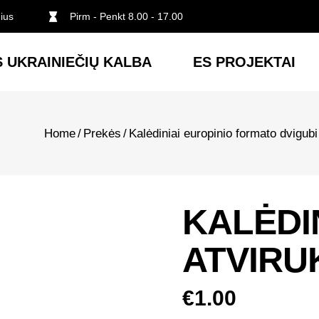
nius
Pirm - Penkt 8.00 - 17.00
 UKRAINIEČIŲ KALBA
ES PROJEKTAI
Home
/
Prekės
/
Kalėdiniai europinio formato dvigubi
KALĖDI
ATVIRU
€
1.00