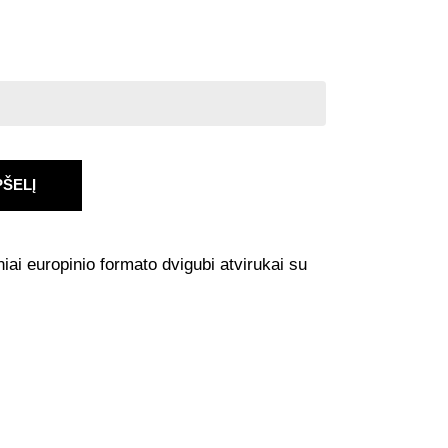
PŠELĮ
niai europinio formato dvigubi atvirukai su