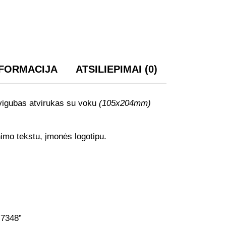
NFORMACIJA
ATSILIEPIMAI (0)
dvigubas atvirukas su voku
(105x204mm)
imo tekstu, įmonės logotipu.
 7348”