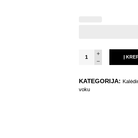
Kalėdinis
Į KRE
Atvirukas
7348
quantity
KATEGORIJA:
Kalėdi
voku