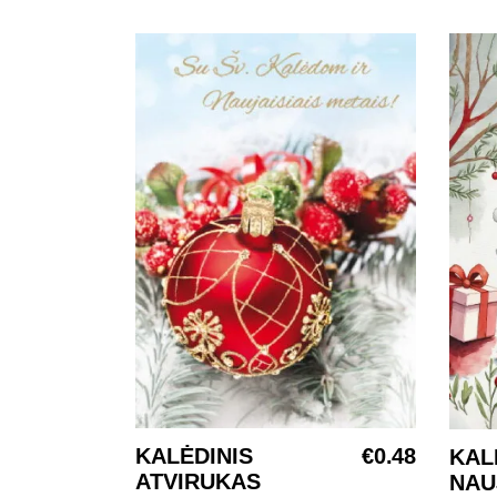
KALĖDINIS
€
0.48
KAL
Į KREPŠELĮ
ATVIRUKAS
NAU