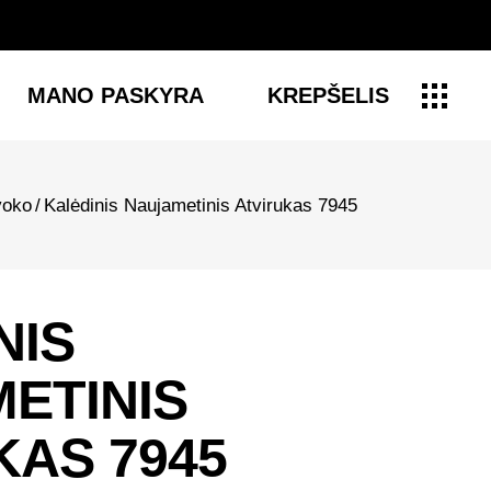
MANO PASKYRA
KREPŠELIS
voko
/
Kalėdinis Naujametinis Atvirukas 7945
NIS
ETINIS
KAS 7945