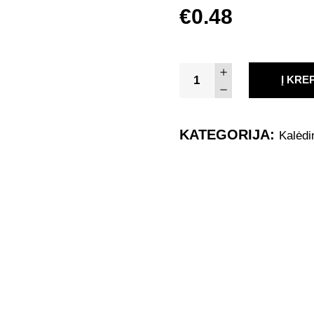
€
0.48
Kalėdinis
Į KRE
Naujametinis
Atvirukas
7945
KATEGORIJA:
Kalėdi
quantity