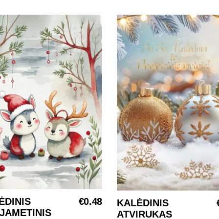
ĖDINIS
€
0.48
KALĖDINIS
Į KREPŠELĮ
Į KREPŠELĮ
JAMETINIS
ATVIRUKAS