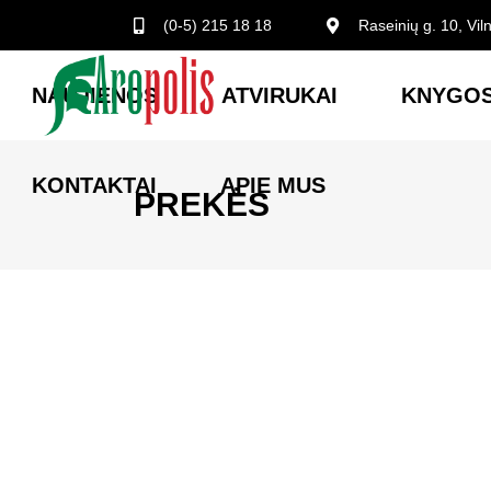
(0-5) 215 18 18
Raseinių g. 10, Vil
NAUJIENOS
ATVIRUKAI
KNYGOS
KONTAKTAI
APIE MUS
PREKĖS