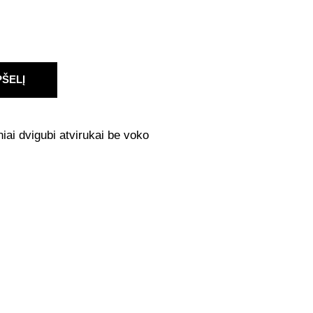
PŠELĮ
niai dvigubi atvirukai be voko