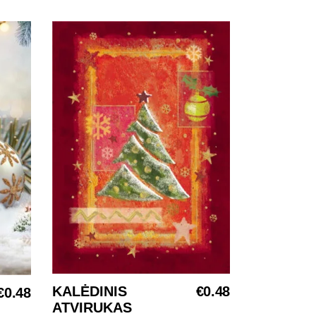
KALĖDINIS
€
0.48
€
0.48
Į KREPŠELĮ
ATVIRUKAS