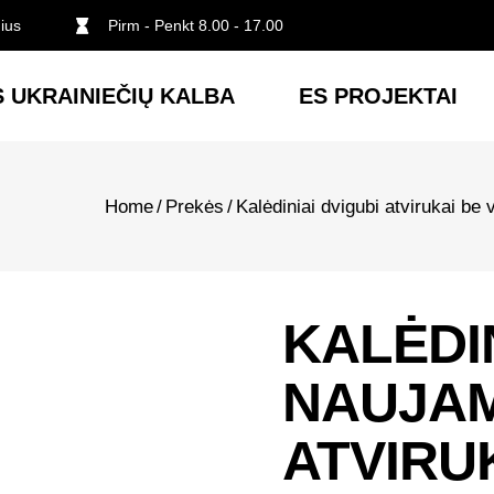
nius
Pirm - Penkt 8.00 - 17.00
 UKRAINIEČIŲ KALBA
ES PROJEKTAI
Home
/
Prekės
/
Kalėdiniai dvigubi atvirukai be 
KALĖDI
NAUJAM
ATVIRU