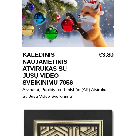
Į KREPŠELĮ
KALĖDINIS
€
3.80
NAUJAMETINIS
ATVIRUKAS SU
JŪSŲ VIDEO
SVEIKINIMU 7956
Atvirukai
,
Papildytos Realybės (AR) Atvirukai
Su Jūsų Video Sveikinimu