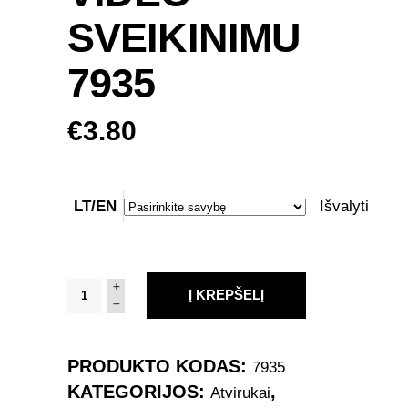
SVEIKINIMU
7935
€
3.80
LT/EN
Išvalyti
Kalėdinis
Į KREPŠELĮ
Naujametinis
atvirukas
su
PRODUKTO KODAS:
7935
Jūsų
KATEGORIJOS:
,
Atvirukai
video