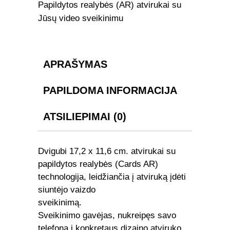
Papildytos realybės (AR) atvirukai su
sveikinimu
Jūsų video sveikinimu
7935
quantity
APRAŠYMAS
PAPILDOMA INFORMACIJA
ATSILIEPIMAI (0)
Dvigubi 17,2 x 11,6 cm. atvirukai su
papildytos realybės (Cards AR)
technologija, leidžiančia į atviruką įdėti
siuntėjo vaizdo
sveiki
Sveikinimo gavėjas, nukreipęs savo
telefoną į konkretaus dizaino atviruko