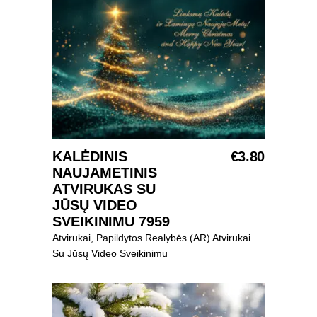
Į KREPŠELĮ
KALĖDINIS
€
3.80
NAUJAMETINIS
ATVIRUKAS SU
JŪSŲ VIDEO
SVEIKINIMU 7959
Atvirukai
,
Papildytos Realybės (AR) Atvirukai
Su Jūsų Video Sveikinimu