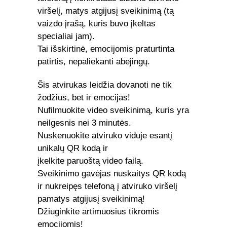
viršelį, matys atgijusį sveikinimą (tą
vaizdo įrašą, kuris buvo įkeltas
specialiai jam).
Tai išskirtinė, emocijomis praturtinta
patirtis, nepaliekanti abejingų.
Šis atvirukas leidžia dovanoti ne tik
žodžius, bet ir emocijas!
Nufilmuokite video sveikinimą, kuris yra
neilgesnis nei 3 minutės.
Nuskenuokite atviruko viduje esantį
unikalų QR kodą ir
įkelkite paruoštą video failą.
Sveikinimo gavėjas nuskaitys QR kodą
ir nukreipęs telefoną į atviruko viršelį
pamatys atgijusį sveikinimą!
Džiuginkite artimuosius tikromis
emocijomis!