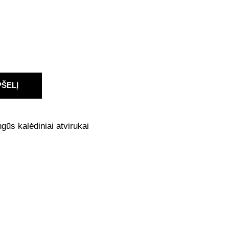
PŠELĮ
gūs kalėdiniai atvirukai