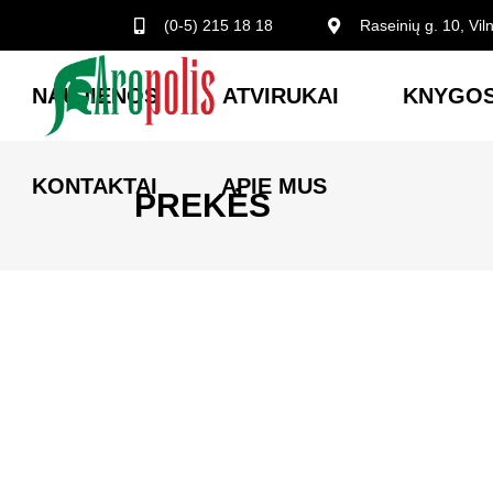
(0-5) 215 18 18
Raseinių g. 10, Vil
NAUJIENOS
ATVIRUKAI
KNYGOS
KONTAKTAI
APIE MUS
PREKĖS