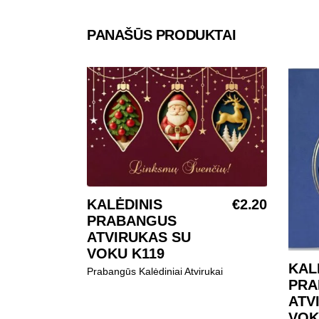
PANAŠŪS PRODUKTAI
KALĖDINIS
€
2.20
Į KREPŠELĮ
PRABANGUS
ATVIRUKAS SU
VOKU K119
KAL
Prabangūs Kalėdiniai Atvirukai
PRA
ATV
VOK