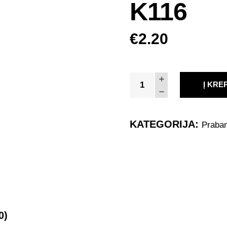
K116
€
2.20
Kalėdinis
Į KRE
prabangus
atvirukas
su
KATEGORIJA:
Praban
voku
K116
quantity
0)