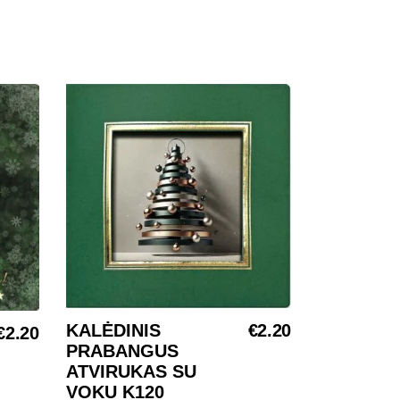
KALĖDINIS
€
2.20
Į KREPŠELĮ
€
2.20
PRABANGUS
ATVIRUKAS SU
VOKU K120