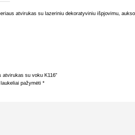
riaus atvirukas su lazeriniu dekoratyviniu išpjovimu, aukso
s atvirukas su voku K116”
 laukeliai pažymėti
*