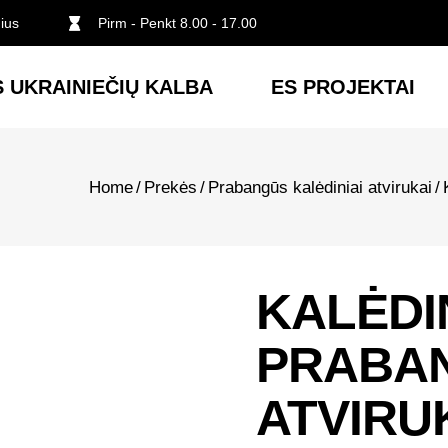
nius
Pirm - Penkt 8.00 - 17.00
 UKRAINIEČIŲ KALBA
ES PROJEKTAI
Home
/
Prekės
/
Prabangūs kalėdiniai atvirukai
/
KALĖDI
PRABA
ATVIRU