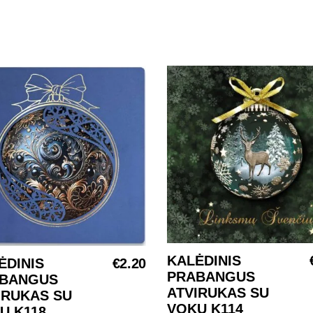
KALĖDINIS
Į KREPŠELĮ
ĖDINIS
€
2.20
Į KREPŠELĮ
PRABANGUS
BANGUS
ATVIRUKAS SU
IRUKAS SU
VOKU K114
U K118