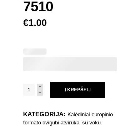
7510
€
1.00
Kalėdinis
Į KREPŠELĮ
Atvirukas
7510
quantity
KATEGORIJA:
Kalėdiniai europinio
formato dvigubi atvirukai su voku