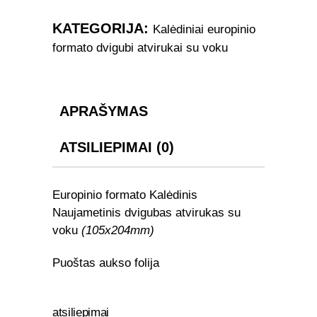
Atvirukas
7580
KATEGORIJA:
Kalėdiniai europinio
quantity
formato dvigubi atvirukai su voku
APRAŠYMAS
ATSILIEPIMAI (0)
Europinio formato Kalėdinis
Naujametinis dvigubas atvirukas su
voku
(105x204mm)
Puoštas aukso folija
atsiliepimai